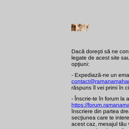
Cum să ne 
Dacă doreşti să ne cont
legate de acest site 
opţiuni:
- Expediază-ne un ema
contact@ramanamahar
răspuns îl vei primi în c
- Înscrie-te în forum la
https://forum.ramanam
înscriere din partea dre
secţiunea care te inter
acest caz, mesajul tău va