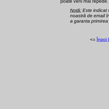
poate veni mai repede.
Notă:
Este indicat 
noastră de email în
a garanta primirea
<=
Înpoi 